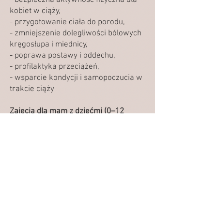
- bezpieczna aktywność fizyczna dla
kobiet w ciąży,
- przygotowanie ciała do porodu,
- zmniejszenie dolegliwości bólowych
kręgosłupa i miednicy,
- poprawa postawy i oddechu,
- profilaktyka przeciążeń,
- wsparcie kondycji i samopoczucia w
trakcie ciąży
Zajęcia dla mam z dziećmi (0–12
miesięcy):
- powrót do formy po porodzie,
- bezpieczne i świadome ćwiczenia
dostosowane do okresu połogu,
- wzmacnianie mięśni głębokich i dna
miednicy,
- poprawa postawy,
- redukcja bólu kręgosłupa,
- aktywność fizyczna z dzieckiem,