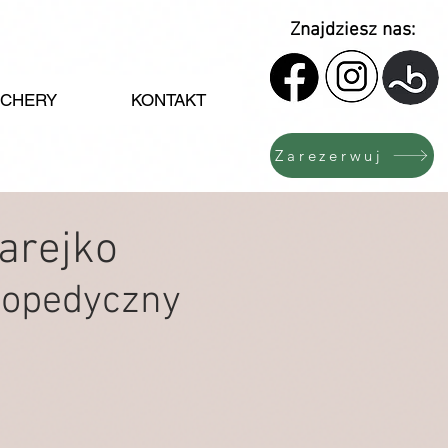
Znajdziesz nas:
CHERY
KONTAKT
Zarezerwuj
arejko
rtopedyczny