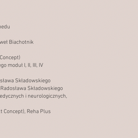
nedu
weł Biachotnik
 Concept)
oduł I, II, III, IV
dosława Składowskiego
d. Radosława Składowskiego
edycznych i neurologicznych,
t Concept), Reha Plus