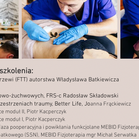
szkolenia:
Trzewi (FTT) autorstwa Władysława Batkiewicza
iowo-żuchwowych, FRS-c Radosław Składowski
estrzeniach traumy, Better Life, Jo
anna Frąckiewicz
 moduł II, Piotr Kacperczyk
 moduł I, Piotr Kacperczyk
faza pooperacyjna i powikłania funkcjolane MEBID Fizjoter
atkowego (SSN), MEBID Fizjoterapia mgr Michał Serwatka