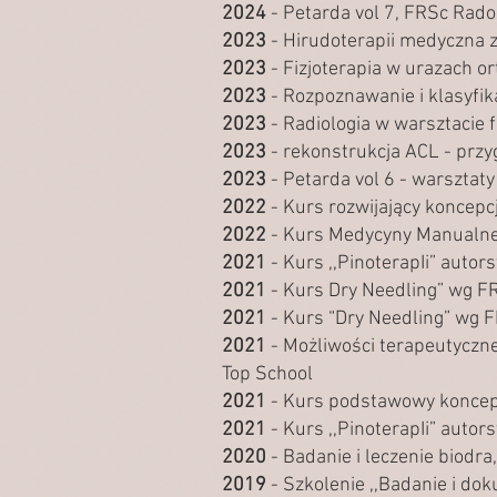
2024
- Petarda vol 7, FRSc Rad
2023
- Hirudoterapii medyczna
2023
- Fizjoterapia w urazach 
2023
- Rozpoznawanie i klasyfi
2023
- Radiologia w warsztacie
2023
- rekonstrukcja ACL - przy
2023
- Petarda vol 6 - warsztat
2022
- Kurs rozwijający koncepc
2022
- Kurs Medycyny Manualnej 
2021
- Kurs ,,PinoterapIi” auto
2021
- Kurs Dry Needling” wg F
2021
- Kurs “Dry Needling” wg 
2021
- Możliwości terapeutyczn
Top School
2021
- Kurs podstawowy koncepcj
2021
- Kurs ,,PinoterapIi” auto
2020
- Badanie i leczenie biodr
2019
- Szkolenie ,,Badanie i do